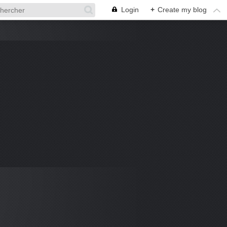
Login
+
Create my blog