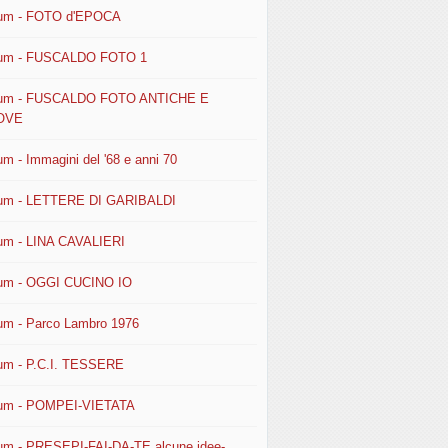
um - FOTO d'EPOCA
um - FUSCALDO FOTO 1
um - FUSCALDO FOTO ANTICHE E
OVE
um - Immagini del '68 e anni 70
um - LETTERE DI GARIBALDI
um - LINA CAVALIERI
um - OGGI CUCINO IO
um - Parco Lambro 1976
um - P.C.I. TESSERE
um - POMPEI-VIETATA
um - PRESEPI-FAI-DA-TE alcune idee-