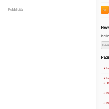
Pubblicità
News
Iscriv
Pag
Alb
Alb
ADA
Albu
Alb