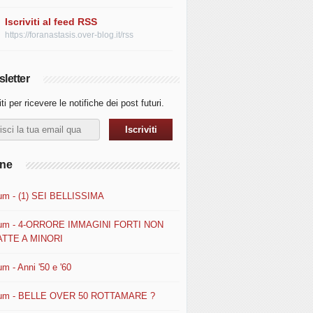
Iscriviti al feed RSS
https://foranastasis.over-blog.it/rss
letter
iti per ricevere le notifiche dei post futuri.
ine
um - (1) SEI BELLISSIMA
um - 4-ORRORE IMMAGINI FORTI NON
TTE A MINORI
m - Anni '50 e '60
um - BELLE OVER 50 ROTTAMARE ?