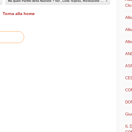
Ma quale Partito della Nazione ? Sel , Lista Tsipras, Rivoluzione civile, Ferrero, Landini, Fiom… sono tutti morti.
Clic
Torna alla home
Alb
Alb
Alb
AN
AS
CED
CO
DON
Giu
IL