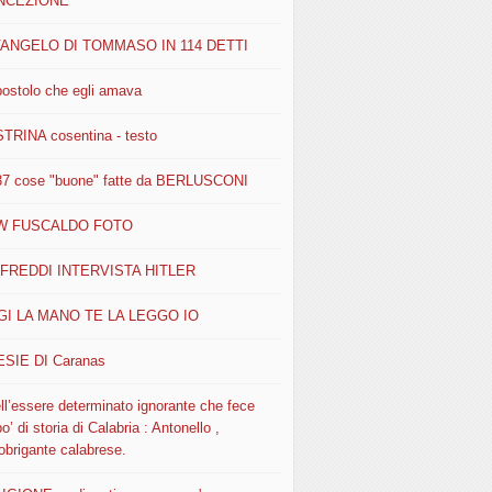
NCEZIONE
VANGELO DI TOMMASO IN 114 DETTI
postolo che egli amava
STRINA cosentina - testo
37 cose "buone" fatte da BERLUSCONI
W FUSCALDO FOTO
FREDDI INTERVISTA HITLER
I LA MANO TE LA LEGGO IO
SIE DI Caranas
ll’essere determinato ignorante che fece
o’ di storia di Calabria : Antonello ,
obrigante calabrese.