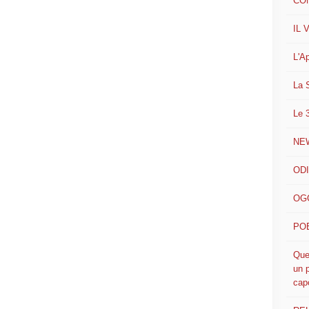
CO
IL 
L'A
La 
Le 
NE
ODI
OGG
POE
Que
un p
cap