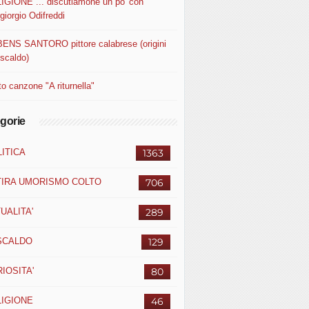
IGIONE ... discutiamone un po' con
giorgio Odifreddi
ENS SANTORO pittore calabrese (origini
uscaldo)
o canzone "A riturnella"
gorie
ITICA
1363
TIRA UMORISMO COLTO
706
UALITA'
289
SCALDO
129
IOSITA'
80
LIGIONE
46