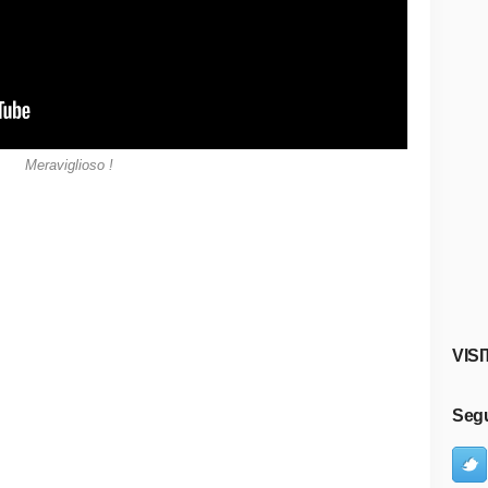
Meraviglioso !
VISI
Segu