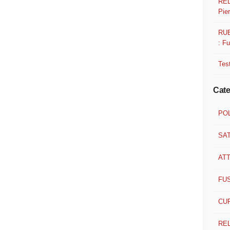
REL
Pier
RUB
: F
Test
Cate
POL
SA
ATT
FU
CUR
RE