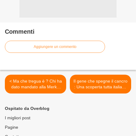
Commenti
Aggiungere un commento
< Ma che tregua è ? Chi ha
Il gene che spegne il cancro
dato mandato alla Merkel
: Una scoperta tutta italiana
ed Hollande di trattare con
>
Putin escludendo di fatto
Federica Mogherini ?
Ospitato da Overblog
I migliori post
Pagine