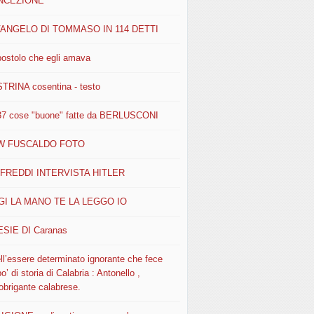
NCEZIONE
VANGELO DI TOMMASO IN 114 DETTI
postolo che egli amava
STRINA cosentina - testo
37 cose "buone" fatte da BERLUSCONI
W FUSCALDO FOTO
FREDDI INTERVISTA HITLER
I LA MANO TE LA LEGGO IO
SIE DI Caranas
ll’essere determinato ignorante che fece
o’ di storia di Calabria : Antonello ,
obrigante calabrese.