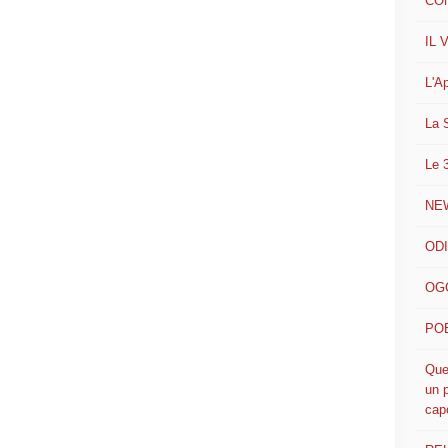
CO
IL 
L'A
La 
Le 
NE
ODI
OGG
POE
Que
un p
cap