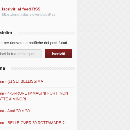
Iscriviti al feed RSS
https://foranastasis.over-blog.it/rss
letter
iti per ricevere le notifiche dei post futuri.
ine
um - (1) SEI BELLISSIMA
um - 4-ORRORE IMMAGINI FORTI NON
TTE A MINORI
m - Anni '50 e '60
um - BELLE OVER 50 ROTTAMARE ?