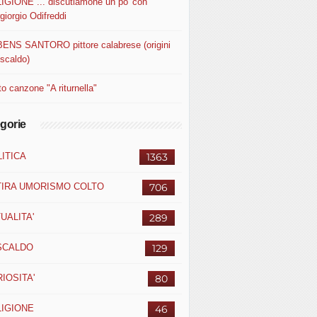
IGIONE ... discutiamone un po' con
giorgio Odifreddi
ENS SANTORO pittore calabrese (origini
uscaldo)
o canzone "A riturnella"
gorie
ITICA
1363
TIRA UMORISMO COLTO
706
UALITA'
289
SCALDO
129
IOSITA'
80
LIGIONE
46