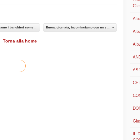
Clic
Alb
Zingales: “Monti? Non parlatemi di bis. Rottamiamo i banchieri come Bazoli”
Buona giornata, incominciamo con un sorriso
Alb
Torna alla home
Alb
AN
AS
CED
CO
DON
Giu
IL