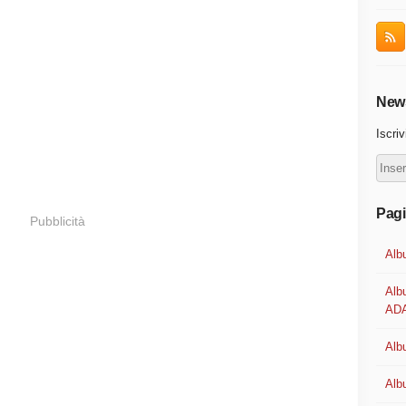
News
Iscriv
Pag
Pubblicità
Alb
Alb
ADA
Albu
Alb