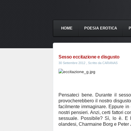
HOME
POESIA EROTICA
Sesso eccitazione e disgusto
30 Settembre 2012
, Scritto da CARANAS
Pensateci bene. Durante il sesso c
provocherebbero il nostro disgusto: i
facilmente immaginare. Eppure in 
nostri pensieri. Anzi, certi fattori 
sessuale. Possibile? Sì, lo è. E 
olandesi, Charmaine Borg e Peter J