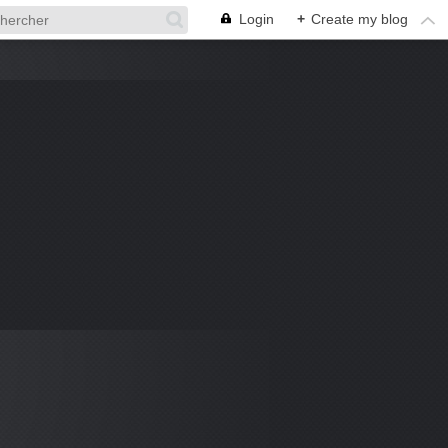
Login
+
Create my blog