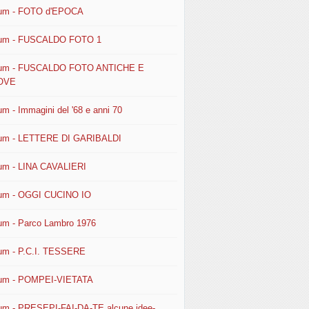
um - FOTO d'EPOCA
um - FUSCALDO FOTO 1
um - FUSCALDO FOTO ANTICHE E
OVE
um - Immagini del '68 e anni 70
um - LETTERE DI GARIBALDI
um - LINA CAVALIERI
um - OGGI CUCINO IO
um - Parco Lambro 1976
um - P.C.I. TESSERE
um - POMPEI-VIETATA
um - PRESEPI-FAI-DA-TE alcune idee-