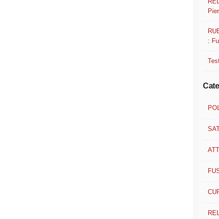
REL
Pier
RUB
: F
Test
Cate
POL
SA
ATT
FU
CUR
RE