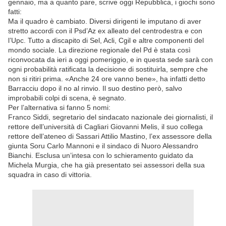
gennaio, ma a quanto pare, scrive oggi Repubblica, i giochi sono
fatti:
Ma il quadro è cambiato. Diversi dirigenti le imputano di aver
stretto accordi con il Psd’Az ex alleato del centrodestra e con
l’Upc. Tutto a discapito di Sel, Acli, Cgil e altre componenti del
mondo sociale. La direzione regionale del Pd è stata così
riconvocata da ieri a oggi pomeriggio, e in questa sede sarà con
ogni probabilità ratificata la decisione di sostituirla, sempre che
non si ritiri prima. «Anche 24 ore vanno bene», ha infatti detto
Barracciu dopo il no al rinvio. Il suo destino però, salvo
improbabili colpi di scena, è segnato.
Per l’alternativa si fanno 5 nomi:
Franco Siddi, segretario del sindacato nazionale dei giornalisti, il
rettore dell’università di Cagliari Giovanni Melis, il suo collega
rettore dell’ateneo di Sassari Attilio Mastino, l’ex assessore della
giunta Soru Carlo Mannoni e il sindaco di Nuoro Alessandro
Bianchi. Esclusa un’intesa con lo schieramento guidato da
Michela Murgia, che ha già presentato sei assessori della sua
squadra in caso di vittoria.