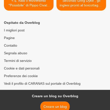
< E’ nato il movimento
Secondo Greg Dyke , gli
“Possibile” di Pippo Civati.
inglesi pronti al boicottaggio
Ne avevamo bisogno?
dei Mondiali 2018 in Russia
>
Ospitato da Overblog
I migliori post
Pagine
Contatto
Segnala abuso
Termini di servizio
Cookie e dati personali
Preferenze dei cookie
Vedi il profilo di CARANAS sul portale di Overblog
Creare un blog su Overblog
Creare un blog