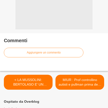
Commenti
Aggiungere un commento
< LA MUSSOLINI:
MIUR : Prof controllino
BERTOLASO E' UN
autisti e pullman prima della
COGLIONE
gita. Pazzesco ! Così non si
faranno più gite >
Ospitato da Overblog