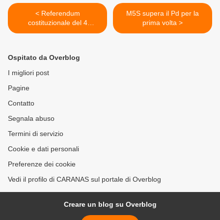
< Referendum
M5S supera il Pd per la
costituzionale del 4
prima volta >
dicembre 2016, perché
sono contrario
Ospitato da Overblog
I migliori post
Pagine
Contatto
Segnala abuso
Termini di servizio
Cookie e dati personali
Preferenze dei cookie
Vedi il profilo di CARANAS sul portale di Overblog
Creare un blog su Overblog