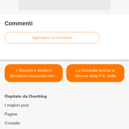
Commenti
Aggiungere un commento
< Docenti e studenti
La Consulta boccia la
diciottenni incavolati neri a
riforma della P.A. della
causa delle procedure
ministra Madia >
complesse per ottenere la
registrazione ai portali per
Ospitato da Overblog
dotarsi di credenziali Spid (il
Sistema pubblico di identità
I migliori post
digitale, la cosiddetta carta
Pagine
d'identità elettronica).
Contatto