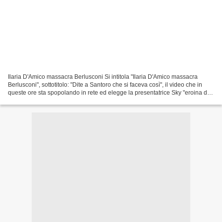
Ilaria D'Amico massacra Berlusconi Si intitola "Ilaria D'Amico massacra
Berlusconi", sottotitolo: "Dite a Santoro che si faceva così", il video che in
queste ore sta spopolando in rete ed elegge la presentatrice Sky "eroina del
web", ma soprattutto, boccia...