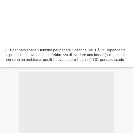
Il 31 gennaio scade il termine per pagare il canone Rai. Dài, tu, dipendente...
sì, proprio tu: prova anche tu l'ebbrezza di evadere una tassa! (poi i pretesti
non sono un problema, quelli li trovano pure i leghisti) Il 31 gennaio scade il
canone Rai....