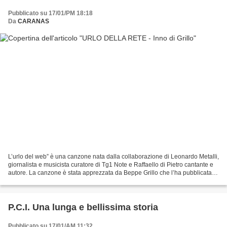
Pubblicato su 17/01/PM 18:18
Da
CARANAS
L’urlo del web” è una canzone nata dalla collaborazione di Leonardo Metalli,
giornalista e musicista curatore di Tg1 Note e Raffaello di Pietro cantante e
autore. La canzone è stata apprezzata da Beppe Grillo che l’ha pubblicata
sul suo sito. L’INNO –...
P.C.I. Una lunga e bellissima storia
Pubblicato su 17/01/AM 11:32