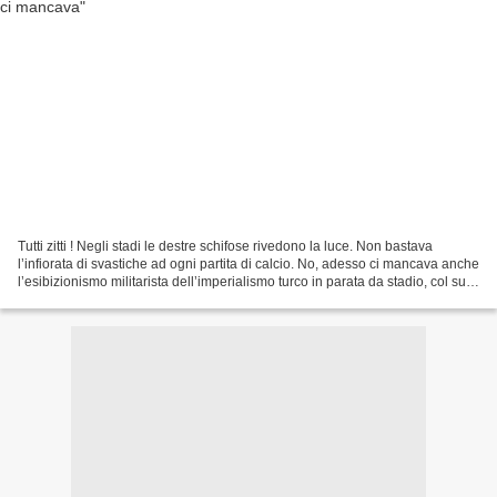
Tutti zitti ! Negli stadi le destre schifose rivedono la luce. Non bastava
l’infiorata di svastiche ad ogni partita di calcio. No, adesso ci mancava anche
l’esibizionismo militarista dell’imperialismo turco in parata da stadio, col suo
tronfio travestitismo...