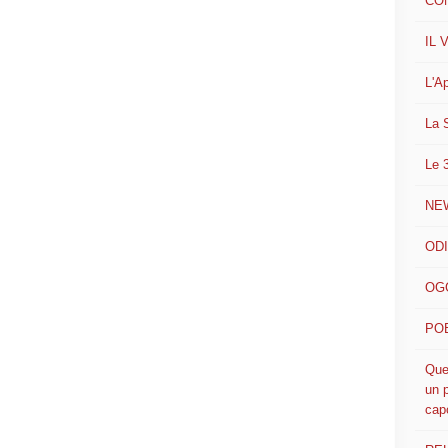
CO
IL 
L'A
La 
Le 
NE
ODI
OGG
POE
Que
un p
cap