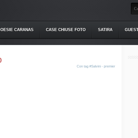
POESIE CARANAS
CASE CHIUSE FOTO
SATIRA
GUES
)
Con tag
#Salvini - premier