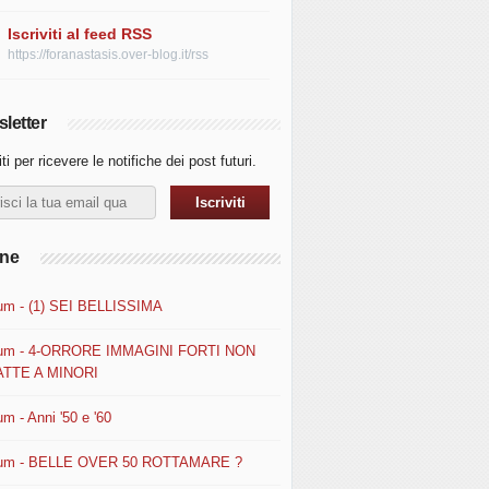
Iscriviti al feed RSS
https://foranastasis.over-blog.it/rss
letter
iti per ricevere le notifiche dei post futuri.
ine
um - (1) SEI BELLISSIMA
um - 4-ORRORE IMMAGINI FORTI NON
TTE A MINORI
m - Anni '50 e '60
um - BELLE OVER 50 ROTTAMARE ?