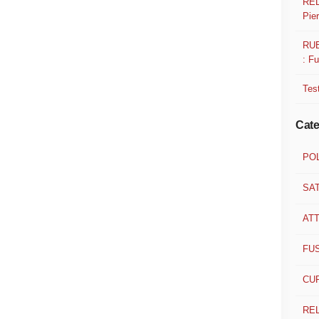
REL
Pier
RUB
: F
Test
Cate
POL
SA
ATT
FU
CUR
RE