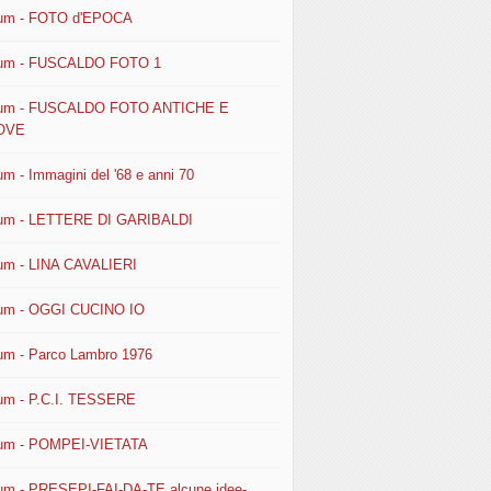
um - FOTO d'EPOCA
um - FUSCALDO FOTO 1
um - FUSCALDO FOTO ANTICHE E
OVE
um - Immagini del '68 e anni 70
um - LETTERE DI GARIBALDI
um - LINA CAVALIERI
um - OGGI CUCINO IO
um - Parco Lambro 1976
um - P.C.I. TESSERE
um - POMPEI-VIETATA
um - PRESEPI-FAI-DA-TE alcune idee-