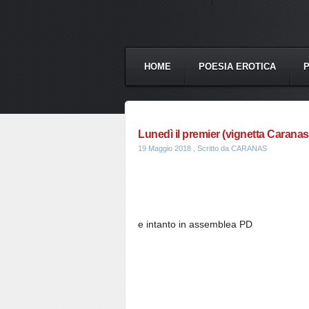
HOME
POESIA EROTICA
Lunedì il premier (vignetta Caranas
19 Maggio 2018
, Scritto da CARANAS
e intanto in assemblea PD