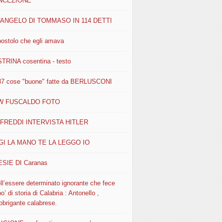
NCEZIONE
VANGELO DI TOMMASO IN 114 DETTI
postolo che egli amava
STRINA cosentina - testo
37 cose "buone" fatte da BERLUSCONI
W FUSCALDO FOTO
FREDDI INTERVISTA HITLER
I LA MANO TE LA LEGGO IO
SIE DI Caranas
ll’essere determinato ignorante che fece
o’ di storia di Calabria : Antonello ,
obrigante calabrese.