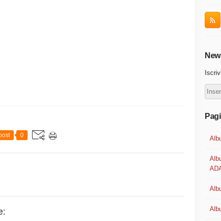
News
Iscriv
Pag
post
0
Alb
Alb
ADA
Albu
Alb
e: