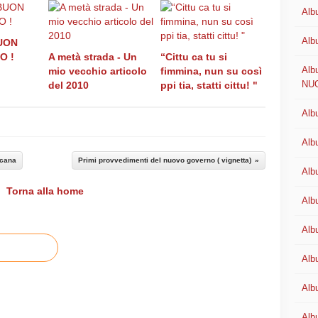
Alb
Alb
BUON
O !
A metà strada - Un
“Cittu ca tu si
Alb
mio vecchio articolo
fimmina, nun su così
NU
del 2010
ppi tia, statti cittu! "
Alb
Alb
icana
Primi provvedimenti del nuovo governo ( vignetta)
Alb
Torna alla home
Alb
Alb
Alb
Alb
Alb