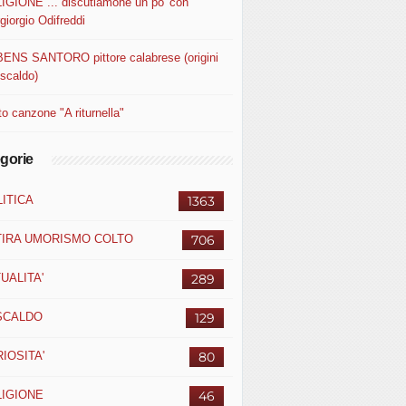
IGIONE ... discutiamone un po' con
giorgio Odifreddi
ENS SANTORO pittore calabrese (origini
uscaldo)
o canzone "A riturnella"
gorie
ITICA
1363
TIRA UMORISMO COLTO
706
UALITA'
289
SCALDO
129
IOSITA'
80
LIGIONE
46