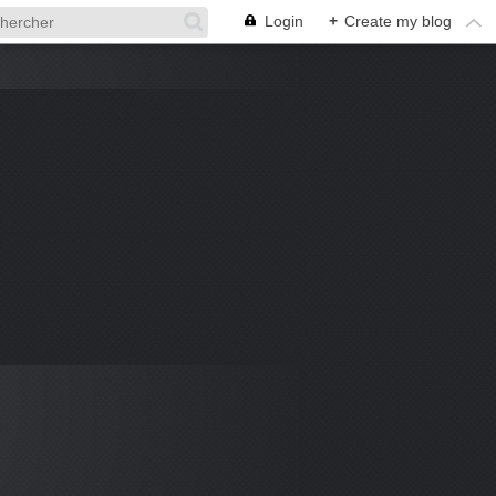
Login
+
Create my blog