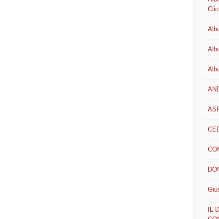
Clic
Alb
Alb
Alb
AN
AS
CED
CO
DON
Giu
IL