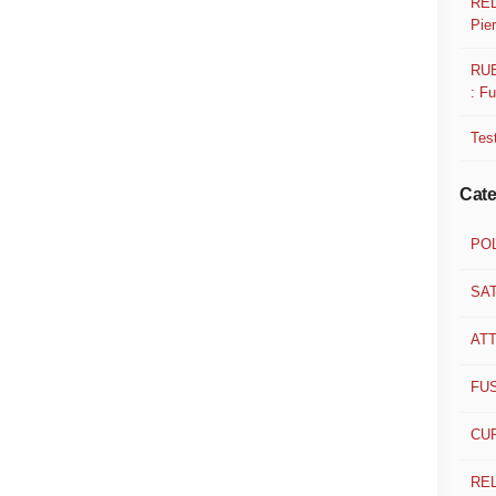
REL
Pier
RUB
: F
Test
Cate
POL
SA
ATT
FU
CUR
RE