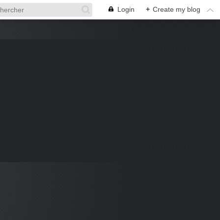
Login
+
Create my blog