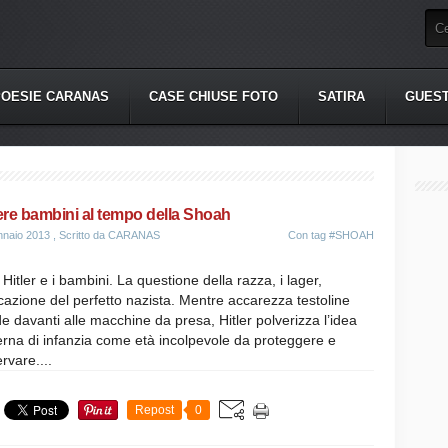
POESIE CARANAS
CASE CHIUSE FOTO
SATIRA
GUES
re bambini al tempo della Shoah
nnaio 2013
, Scritto da CARANAS
Con tag
#SHOAH
 Hitler e i bambini. La questione della razza, i lager,
cazione del perfetto nazista. Mentre accarezza testoline
e davanti alle macchine da presa, Hitler polverizza l’idea
na di infanzia come età incolpevole da proteggere e
rvare....
Repost
0