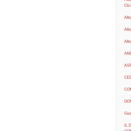
Clic
Alb
Alb
Alb
AN
AS
CED
CO
DON
Giu
IL