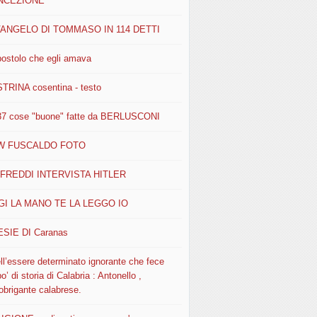
NCEZIONE
VANGELO DI TOMMASO IN 114 DETTI
postolo che egli amava
STRINA cosentina - testo
37 cose "buone" fatte da BERLUSCONI
W FUSCALDO FOTO
FREDDI INTERVISTA HITLER
I LA MANO TE LA LEGGO IO
SIE DI Caranas
ll’essere determinato ignorante che fece
o’ di storia di Calabria : Antonello ,
obrigante calabrese.