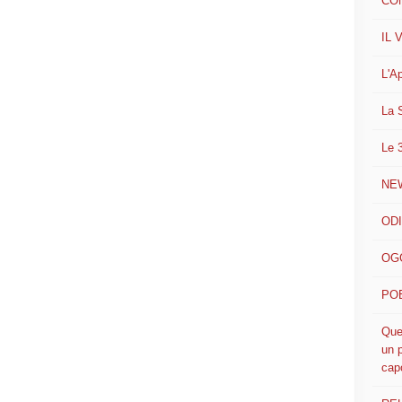
CO
IL 
L'A
La 
Le 
NE
ODI
OGG
POE
Que
un p
cap