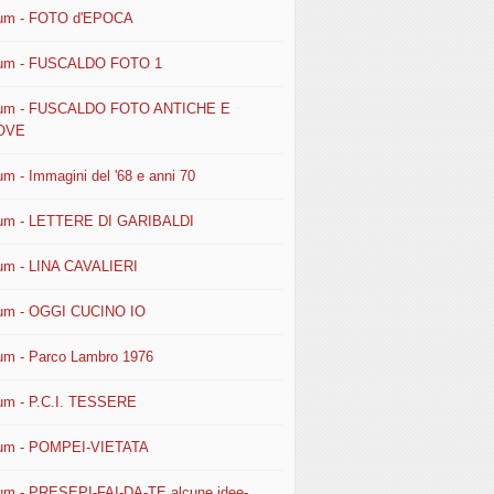
um - FOTO d'EPOCA
um - FUSCALDO FOTO 1
um - FUSCALDO FOTO ANTICHE E
OVE
um - Immagini del '68 e anni 70
um - LETTERE DI GARIBALDI
um - LINA CAVALIERI
um - OGGI CUCINO IO
um - Parco Lambro 1976
um - P.C.I. TESSERE
um - POMPEI-VIETATA
um - PRESEPI-FAI-DA-TE alcune idee-