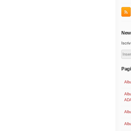
News
Iscriv
Pag
Alb
Alb
ADA
Albu
Alb