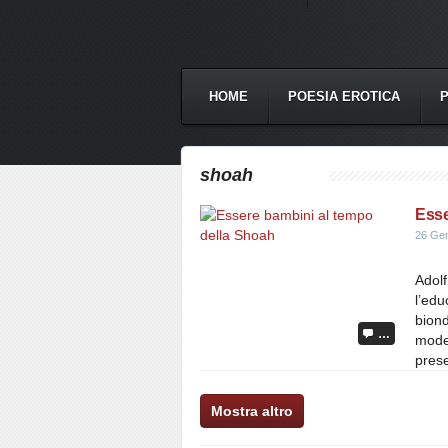
HOME
POESIA EROTICA
shoah
Esse
26 Ge
Adolf
l’edu
biond
…
moder
prese
Mostra altro