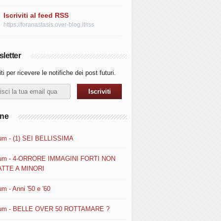
Iscriviti al feed RSS
https://foranastasis.over-blog.it/rss
letter
iti per ricevere le notifiche dei post futuri.
ine
um - (1) SEI BELLISSIMA
um - 4-ORRORE IMMAGINI FORTI NON
TTE A MINORI
m - Anni '50 e '60
um - BELLE OVER 50 ROTTAMARE ?