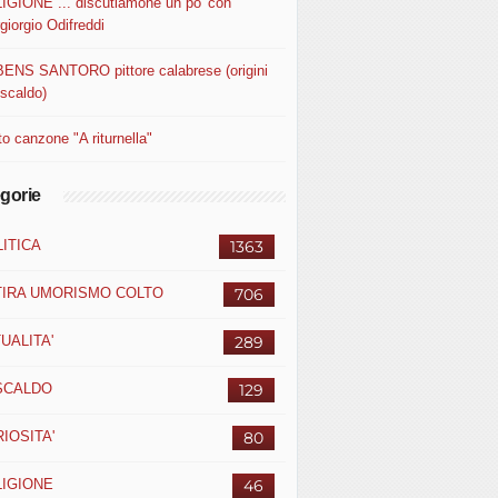
IGIONE ... discutiamone un po' con
giorgio Odifreddi
ENS SANTORO pittore calabrese (origini
uscaldo)
o canzone "A riturnella"
gorie
ITICA
1363
TIRA UMORISMO COLTO
706
UALITA'
289
SCALDO
129
IOSITA'
80
LIGIONE
46