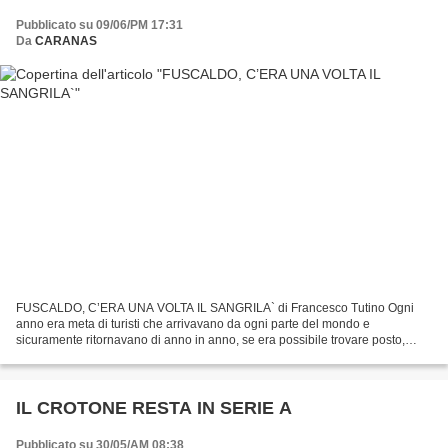
Pubblicato su 09/06/PM 17:31
Da
CARANAS
FUSCALDO, C’ERA UNA VOLTA IL SANGRILA` di Francesco Tutino Ogni
anno era meta di turisti che arrivavano da ogni parte del mondo e
sicuramente ritornavano di anno in anno, se era possibile trovare posto,
tanto era ambito e richiesto il felice e stupendo...
IL CROTONE RESTA IN SERIE A
Pubblicato su 30/05/AM 08:38