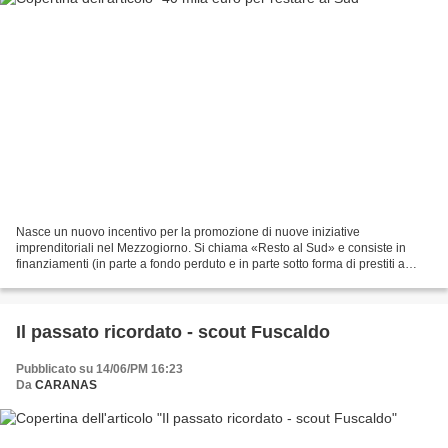
Nasce un nuovo incentivo per la promozione di nuove iniziative
imprenditoriali nel Mezzogiorno. Si chiama «Resto al Sud» e consiste in
finanziamenti (in parte a fondo perduto e in parte sotto forma di prestiti a
tasso zero) fino a 40 mila euro a persona,...
Il passato ricordato - scout Fuscaldo
Pubblicato su 14/06/PM 16:23
Da
CARANAS